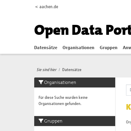
Skip to main content
< aachen.de
Open Data Por
Datensätze
Organisationen
Gruppen
Anw
Sie sind hier
Datensätze
Organisationen
Für diese Suche wurden keine
Organisationen gefunden.
K
Gruppen
Or