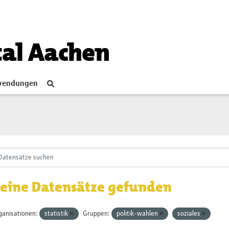
tal Aachen
endungen
eine Datensätze gefunden
ganisationen:
statistik
Gruppen:
politik-wahlen
soziales