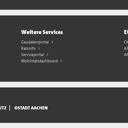
Weitere Services
E
Geodatenportal
C
Ratsinfo
A
Serviceportal
AP
Mobilitätsdashboard
UTZ
©STADT AACHEN