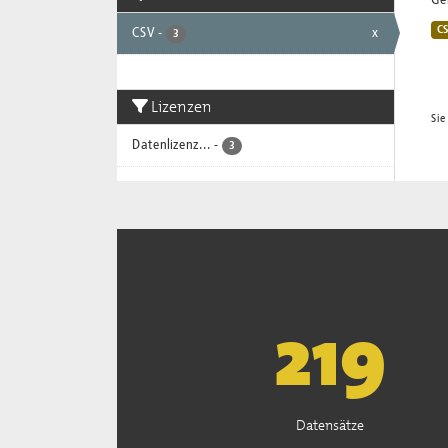
Gem
C
CSV
-
x
3
Lizenzen
Sie
Datenlizenz...
-
3
221
Datensätze