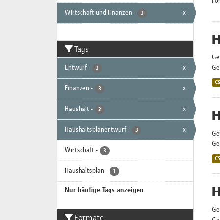
Fo
Wirtschaft und Finanzen
-
x
3
H
Tags
Ge
Entwurf
-
x
Gem
3
C
Finanzen
-
x
3
Haushalt
-
x
3
H
Haushaltsplanentwurf
-
x
3
Ge
Gem
Wirtschaft
-
3
C
Haushaltsplan
-
1
H
Nur häufige Tags anzeigen
Ge
Formate