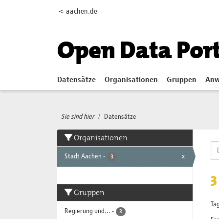
Skip to main content
< aachen.de
Open Data Por
Datensätze
Organisationen
Gruppen
Anw
Sie sind hier
Datensätze
Organisationen
Stadt Aachen
-
x
3
3
Gruppen
Tag
Regierung und...
-
3