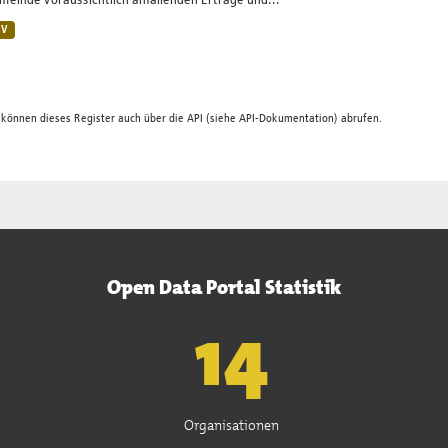
einde voraussichtlich anfallenden Erträge und...
SV
 können dieses Register auch über die
API
(siehe
API-Dokumentation
) abrufen.
Open Data Portal Statistik
15
Organisationen