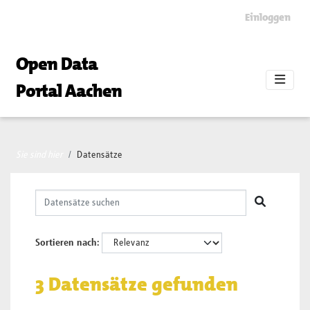
Skip to main content
Einloggen
Open Data
Portal Aachen
Sie sind hier
Datensätze
Sortieren nach
3 Datensätze gefunden