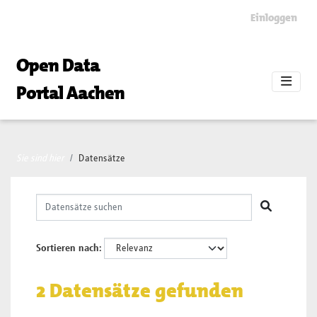
Skip to main content
Einloggen
Open Data
Portal Aachen
Sie sind hier
Datensätze
Sortieren nach
2 Datensätze gefunden