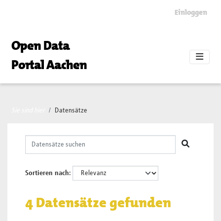
Skip to main content
Einloggen
Open Data
Portal Aachen
Sie sind hier
Datensätze
Sortieren nach
4 Datensätze gefunden