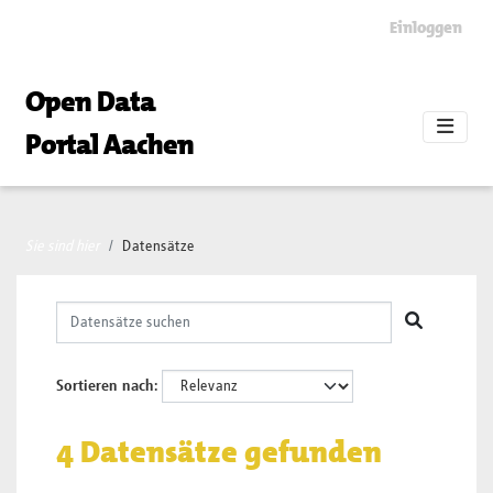
Skip to main content
Einloggen
Open Data
Portal Aachen
Sie sind hier
Datensätze
Sortieren nach
4 Datensätze gefunden