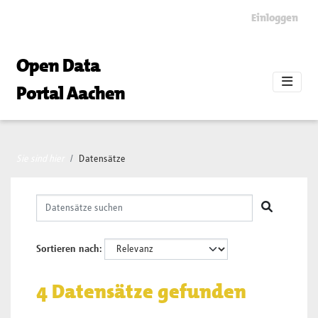
Skip to main content
Einloggen
Open Data
Portal Aachen
Sie sind hier
Datensätze
Sortieren nach
4 Datensätze gefunden