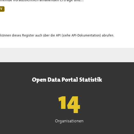
einde voraussichtlich anfallenden Erträge und...
SV
 können dieses Register auch über die
API
(siehe
API-Dokumentation
) abrufen.
Open Data Portal Statistik
15
Organisationen