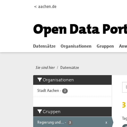
Skip to main content
< aachen.de
Open Data Por
Datensätze
Organisationen
Gruppen
Anw
Sie sind hier
Datensätze
Organisationen
Stadt Aachen
-
3
3
Gruppen
Tag
Regierung und...
-
x
3