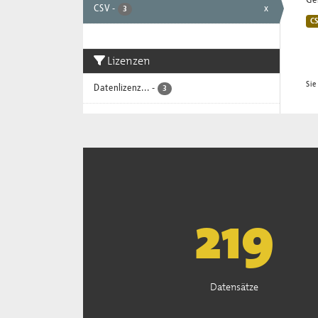
Gem
CSV
-
x
3
C
Lizenzen
Sie
Datenlizenz...
-
3
222
Datensätze