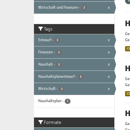
W
Wirtschaft und Finanzen
-
x
3
H
Tags
Ge
Entwurf
-
x
Gem
3
C
Finanzen
-
x
3
Haushalt
-
x
3
H
Haushaltsplanentwurf
-
x
3
Ge
Gem
Wirtschaft
-
x
3
C
Haushaltsplan
-
1
H
Formate
Ge