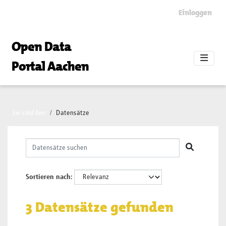
Skip to main content
Einloggen
Open Data
Portal Aachen
Sie sind hier
Datensätze
Sortieren nach
3 Datensätze gefunden