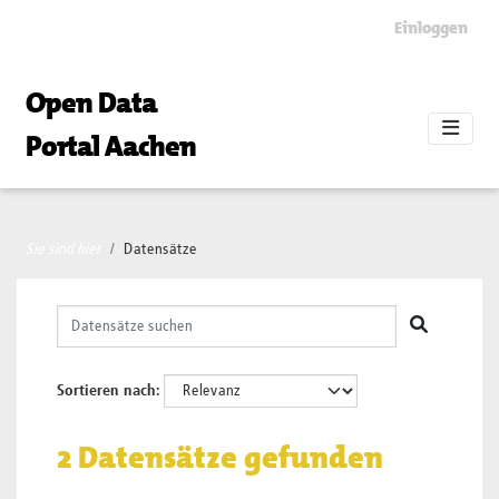
Skip to main content
Einloggen
Open Data
Portal Aachen
Sie sind hier
Datensätze
Sortieren nach
2 Datensätze gefunden