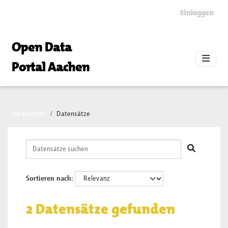
Skip to main content
Einloggen
Open Data
Portal Aachen
Sie sind hier
Datensätze
Sortieren nach
2 Datensätze gefunden