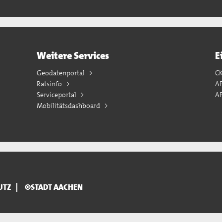
Weitere Services
E
Geodatenportal
C
Ratsinfo
A
Serviceportal
AP
Mobilitätsdashboard
UTZ
©STADT AACHEN