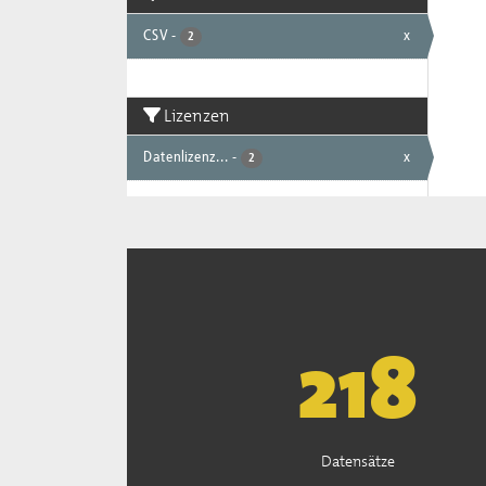
CSV
-
x
2
Lizenzen
Datenlizenz...
-
x
2
221
Datensätze