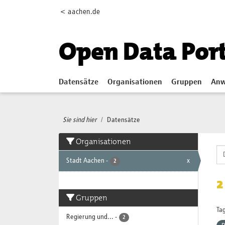
Skip to main content
< aachen.de
Open Data Por
Datensätze
Organisationen
Gruppen
Anw
Sie sind hier
Datensätze
Organisationen
Stadt Aachen
-
x
2
2
Gruppen
Tag
Regierung und...
-
2