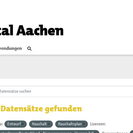
tal Aachen
endungen
 Datensätze gefunden
s:
Entwurf
Haushalt
Haushaltsplan
Lizenzen: