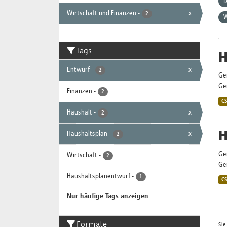
D
Wirtschaft und Finanzen
-
x
2
W
Tags
H
Entwurf
-
x
2
Ge
Gem
Finanzen
-
2
C
Haushalt
-
x
2
H
Haushaltsplan
-
x
2
Ge
Wirtschaft
-
2
Gem
Haushaltsplanentwurf
-
1
C
Nur häufige Tags anzeigen
Formate
Sie