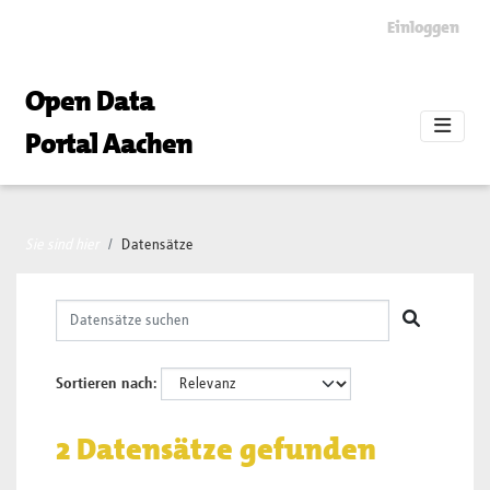
Skip to main content
Einloggen
Open Data
Portal Aachen
Sie sind hier
Datensätze
Sortieren nach
2 Datensätze gefunden