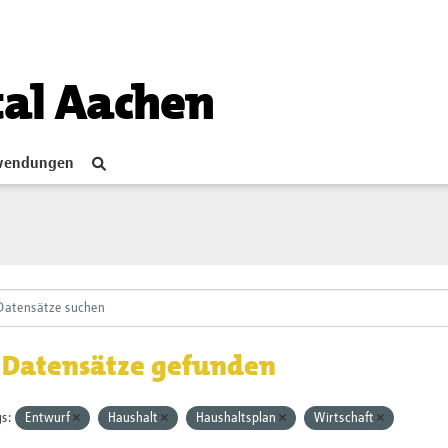
tal Aachen
endungen
 Datensätze gefunden
s:
Entwurf
Haushalt
Haushaltsplan
Wirtschaft