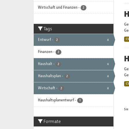
Wirtschaft und Finanzen
-
2
H
Ge
Tags
Gem
Entwurf
-
x
C
2
Finanzen
-
2
H
Haushalt
-
x
2
Ge
Gem
Haushaltsplan
-
x
2
C
Wirtschaft
-
x
2
Haushaltsplanentwurf
-
1
Sie
Formate