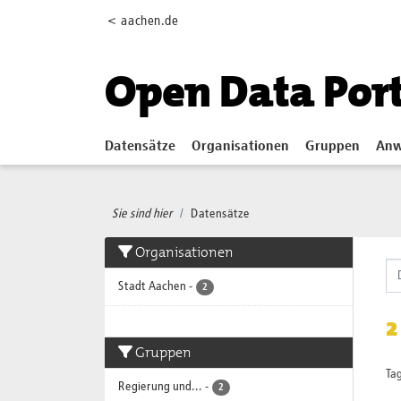
Skip to main content
< aachen.de
Open Data Por
Datensätze
Organisationen
Gruppen
Anw
Sie sind hier
Datensätze
Organisationen
Stadt Aachen
-
2
2
Gruppen
Tag
Regierung und...
-
2