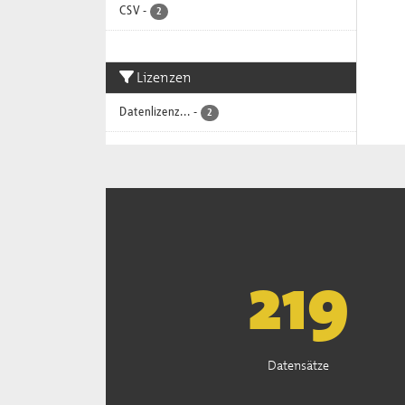
CSV
-
2
Lizenzen
Datenlizenz...
-
2
222
Datensätze