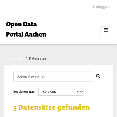
Skip to main content
Einloggen
Open Data
Portal Aachen
Sie sind hier
Datensätze
Sortieren nach
3 Datensätze gefunden