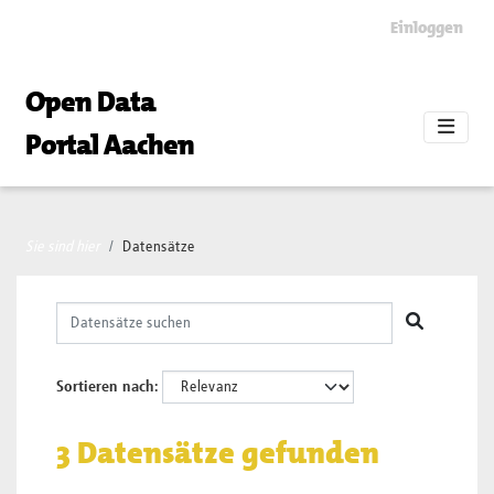
Skip to main content
Einloggen
Open Data
Portal Aachen
Sie sind hier
Datensätze
Sortieren nach
3 Datensätze gefunden