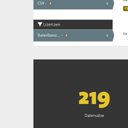
Gem
CSV
-
x
3
C
Lizenzen
Sie
Datenlizenz...
-
x
3
222
Datensätze