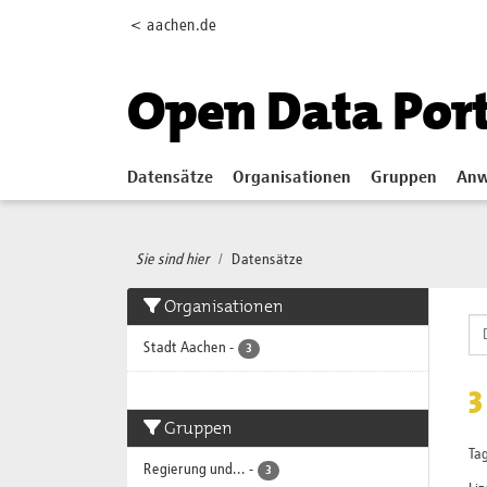
Skip to main content
< aachen.de
Open Data Por
Datensätze
Organisationen
Gruppen
Anw
Sie sind hier
Datensätze
Organisationen
Stadt Aachen
-
3
3
Gruppen
Tag
Regierung und...
-
3