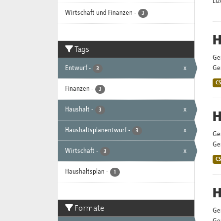
Li
Wirtschaft und Finanzen
-
3
H
Tags
Ge
Entwurf
-
x
Gem
3
C
Finanzen
-
3
Haushalt
-
x
3
H
Haushaltsplanentwurf
-
x
3
Ge
Gem
Wirtschaft
-
x
3
C
Haushaltsplan
-
1
H
Formate
Ge