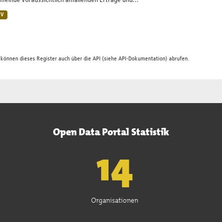
einde voraussichtlich anfallenden Erträge und...
SV
 können dieses Register auch über die
API
(siehe
API-Dokumentation
) abrufen.
Open Data Portal Statistik
15
Organisationen