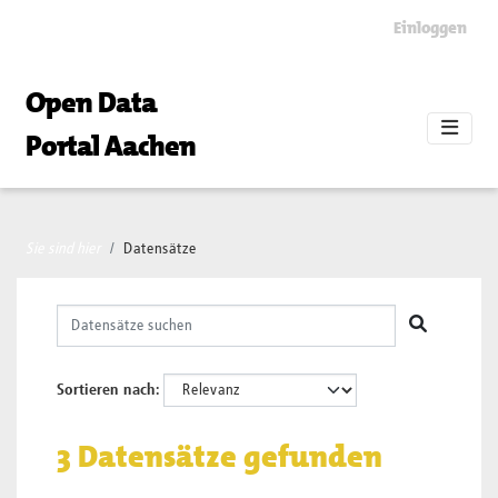
Skip to main content
Einloggen
Open Data
Portal Aachen
Sie sind hier
Datensätze
Sortieren nach
3 Datensätze gefunden