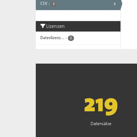
CSV
-
x
2
Lizenzen
Datenlizenz...
-
2
222
Datensätze