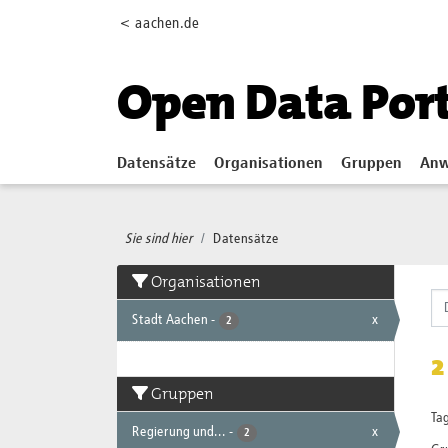
Skip to main content
< aachen.de
Open Data Por
Datensätze
Organisationen
Gruppen
Anw
Sie sind hier
Datensätze
Organisationen
Stadt Aachen
-
x
2
2
Gruppen
Tag
Regierung und...
-
x
2