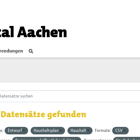
tal Aachen
endungen
 Datensätze gefunden
s:
Entwurf
Haushaltsplan
Haushalt
Formate:
CSV