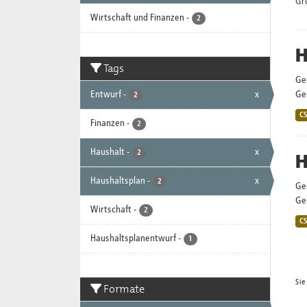
Gr
Wirtschaft und Finanzen
-
2
H
Tags
Ge
Entwurf
-
x
Gem
2
C
Finanzen
-
2
Haushalt
-
x
2
H
Haushaltsplan
-
x
2
Ge
Gem
Wirtschaft
-
2
C
Haushaltsplanentwurf
-
1
Sie
Formate