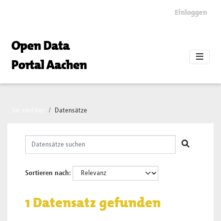
Skip to main content
Einloggen
Open Data
Portal Aachen
Sie sind hier
Datensätze
Sortieren nach
1 Datensatz gefunden