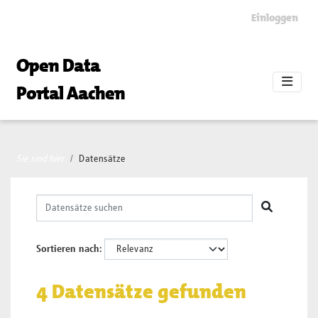
Skip to main content
Einloggen
Open Data
Portal Aachen
Sie sind hier
Datensätze
Sortieren nach
4 Datensätze gefunden