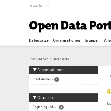
Skip to main content
< aachen.de
Open Data Por
Datensätze
Organisationen
Gruppen
Anw
Sie sind hier
Datensätze
Organisationen
Stadt Aachen
-
4
4
Gruppen
Tag
Regierung und...
-
4