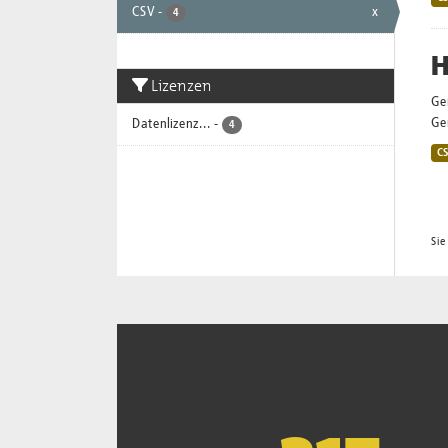
CSV
-
x
4
H
Lizenzen
Ge
Gem
Datenlizenz...
-
4
C
Sie