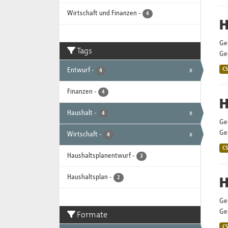
Wirtschaft und Finanzen
-
4
H
Ge
Tags
Gem
Entwurf
-
x
C
4
Finanzen
-
4
H
Haushalt
-
x
4
Ge
Gem
Wirtschaft
-
x
4
C
Haushaltsplanentwurf
-
3
Haushaltsplan
-
H
2
Ge
Gem
Formate
C