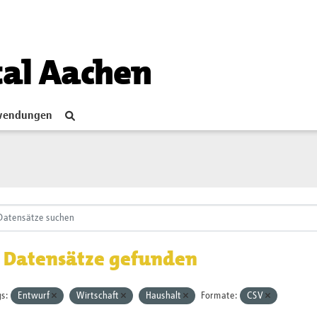
tal Aachen
endungen
 Datensätze gefunden
s:
Entwurf
Wirtschaft
Haushalt
Formate:
CSV