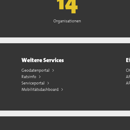
15
Organisationen
Weitere Services
E
Geodatenportal
C
Ratsinfo
A
Serviceportal
AP
Mobilitätsdashboard