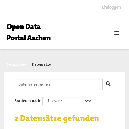
Skip to main content
Einloggen
Open Data
Portal Aachen
Sie sind hier
Datensätze
Sortieren nach
2 Datensätze gefunden