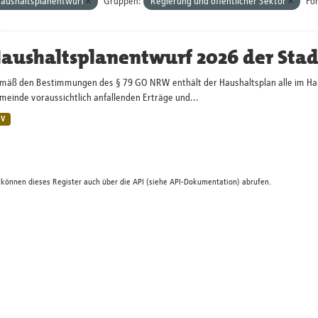
aushaltsplanentwurf
Gruppen:
Regierung und öffentlicher Sektor
Fo
aushaltsplanentwurf 2026 der Sta
mäß den Bestimmungen des § 79 GO NRW enthält der Haushaltsplan alle im Haush
einde voraussichtlich anfallenden Erträge und...
SV
 können dieses Register auch über die
API
(siehe
API-Dokumentation
) abrufen.