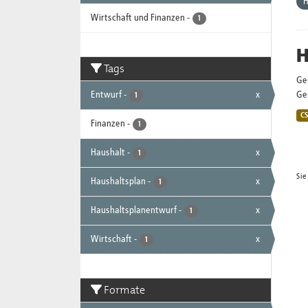
H
Wirtschaft und Finanzen
-
1
H
Tags
Ge
Entwurf
-
x
Gem
1
C
Finanzen
-
1
Haushalt
-
x
1
Sie
Haushaltsplan
-
x
1
Haushaltsplanentwurf
-
x
1
Wirtschaft
-
x
1
Formate