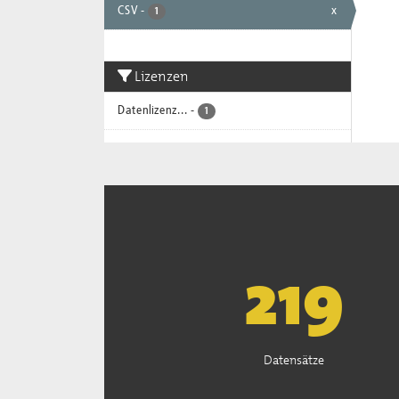
CSV
-
x
1
Lizenzen
Datenlizenz...
-
1
222
Datensätze