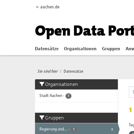
Skip to main content
< aachen.de
Open Data Por
Datensätze
Organisationen
Gruppen
Anw
Sie sind hier
Datensätze
Organisationen
Stadt Aachen
-
1
1
Gruppen
Tag
Regierung und...
-
x
1