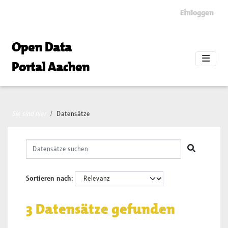
Skip to main content
Einloggen
Open Data
Portal Aachen
Sie sind hier
Datensätze
Sortieren nach
3 Datensätze gefunden