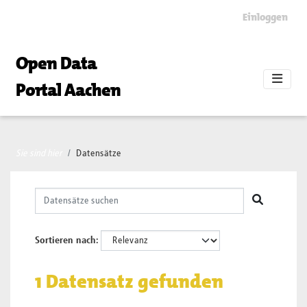
Skip to main content
Einloggen
Open Data
Portal Aachen
Sie sind hier
Datensätze
Sortieren nach
1 Datensatz gefunden