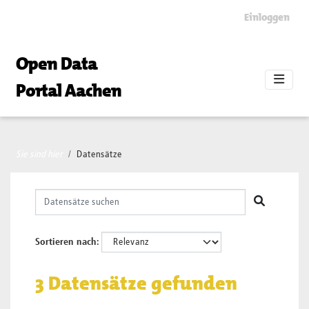
Skip to main content
Einloggen
Open Data
Portal Aachen
Sie sind hier
Datensätze
Sortieren nach
3 Datensätze gefunden