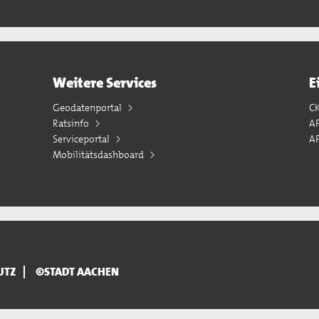
Weitere Services
E
Geodatenportal
C
Ratsinfo
A
Serviceportal
AP
Mobilitätsdashboard
UTZ
©STADT AACHEN