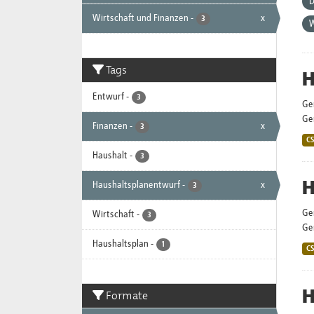
D
Wirtschaft und Finanzen
-
x
3
W
Tags
H
Entwurf
-
3
Ge
Gem
Finanzen
-
x
3
C
Haushalt
-
3
H
Haushaltsplanentwurf
-
x
3
Ge
Wirtschaft
-
3
Gem
Haushaltsplan
-
1
C
H
Formate