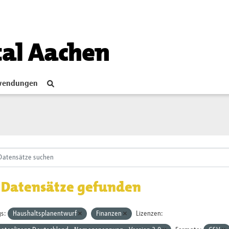
tal Aachen
endungen
 Datensätze gefunden
s:
Haushaltsplanentwurf
Finanzen
Lizenzen: