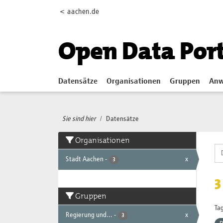
Skip to main content
< aachen.de
Open Data Por
Datensätze
Organisationen
Gruppen
Anw
Sie sind hier
Datensätze
Organisationen
Stadt Aachen
-
x
3
3
Gruppen
Tag
Regierung und...
-
x
3