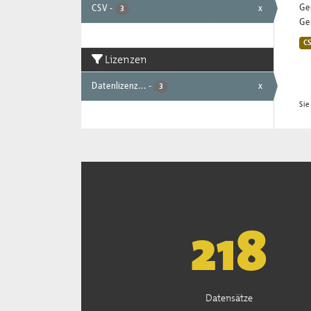
Ge
CSV
-
x
3
Gem
C
Lizenzen
Datenlizenz...
-
x
3
Sie
221
Datensätze