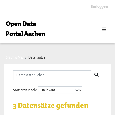
Skip to main content
Einloggen
Open Data
Portal Aachen
Sie sind hier
Datensätze
Sortieren nach
3 Datensätze gefunden