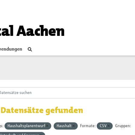
tal Aachen
endungen
 Datensätze gefunden
s:
Haushaltsplanentwurf
Haushalt
Formate:
CSV
Gruppen: