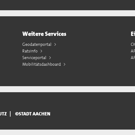
Weitere Services
E
Geodatenportal
C
Ratsinfo
A
Serviceportal
AP
Mobilitätsdashboard
UTZ
©STADT AACHEN