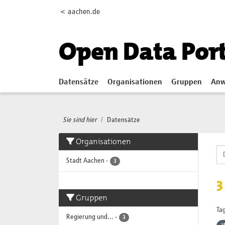
Skip to main content
< aachen.de
Open Data Por
Datensätze
Organisationen
Gruppen
Anw
Sie sind hier
Datensätze
Organisationen
Stadt Aachen
-
3
3
Gruppen
Tag
Regierung und...
-
3