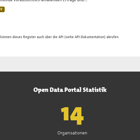
einde voraussichtlich anfallenden Erträge und...
SV
 können dieses Register auch über die
API
(siehe
API-Dokumentation
) abrufen.
Open Data Portal Statistik
15
Organisationen