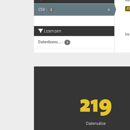
Gem
C
CSV
-
x
3
Lizenzen
Sie
Datenlizenz...
-
3
221
Datensätze