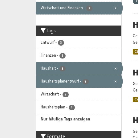
W
Wirtschaft und Finanzen
-
x
3
H
Tags
Ge
Entwurf
-
Gem
3
C
Finanzen
-
3
Haushalt
-
x
3
H
Haushaltsplanentwurf
-
x
3
Ge
Gem
Wirtschaft
-
3
C
Haushaltsplan
-
1
H
Nur häufige Tags anzeigen
Ge
Formate