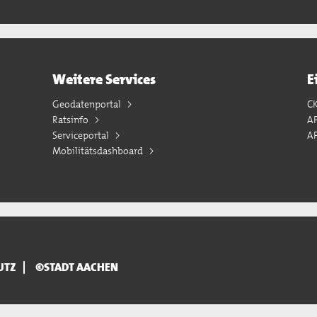
Weitere Services
E
Geodatenportal
C
Ratsinfo
A
Serviceportal
AP
Mobilitätsdashboard
UTZ
©STADT AACHEN