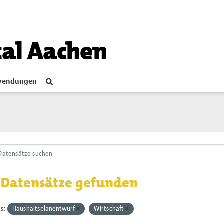
tal Aachen
endungen
 Datensätze gefunden
s:
Haushaltsplanentwurf
Wirtschaft