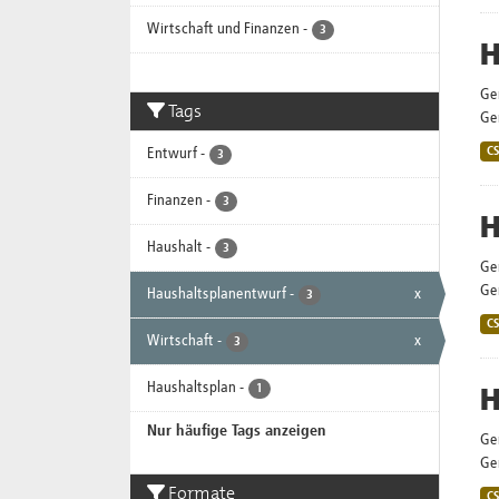
Wirtschaft und Finanzen
-
3
H
Ge
Tags
Gem
Entwurf
-
C
3
Finanzen
-
3
H
Haushalt
-
3
Ge
Gem
Haushaltsplanentwurf
-
x
3
C
Wirtschaft
-
x
3
Haushaltsplan
-
H
1
Nur häufige Tags anzeigen
Ge
Gem
Formate
C