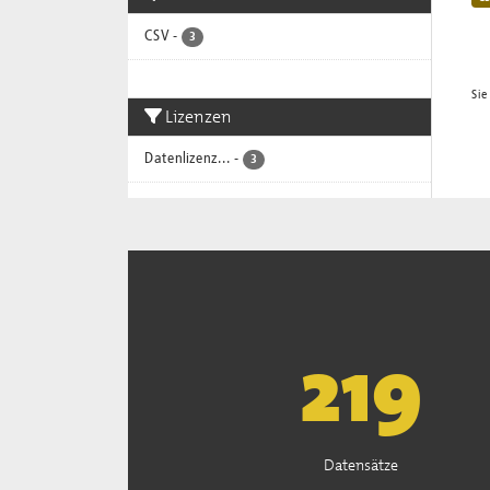
CSV
-
3
Sie
Lizenzen
Datenlizenz...
-
3
221
Datensätze