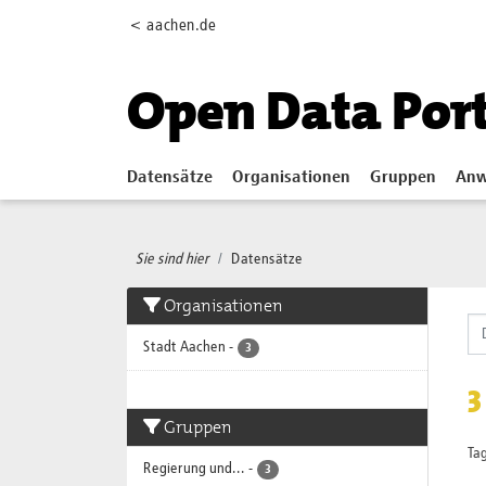
Skip to main content
< aachen.de
Open Data Por
Datensätze
Organisationen
Gruppen
Anw
Sie sind hier
Datensätze
Organisationen
Stadt Aachen
-
3
3
Gruppen
Tag
Regierung und...
-
3