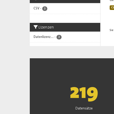
Gem
C
CSV
-
3
Lizenzen
Sie
Datenlizenz...
-
3
222
Datensätze