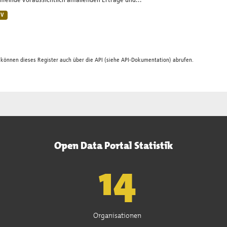
einde voraussichtlich anfallenden Erträge und...
SV
 können dieses Register auch über die
API
(siehe
API-Dokumentation
) abrufen.
Open Data Portal Statistik
15
Organisationen