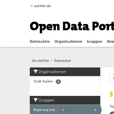
Skip to main content
< aachen.de
Open Data Por
Datensätze
Organisationen
Gruppen
Anw
Sie sind hier
Datensätze
Organisationen
Stadt Aachen
-
3
3
Gruppen
Tag
Regierung und...
-
x
3