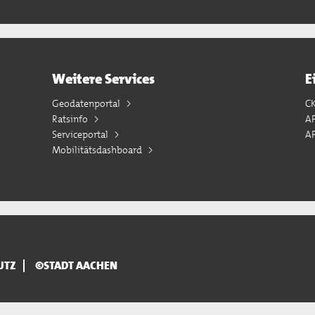
Weitere Services
E
Geodatenportal
C
Ratsinfo
A
Serviceportal
AP
Mobilitätsdashboard
UTZ
©STADT AACHEN