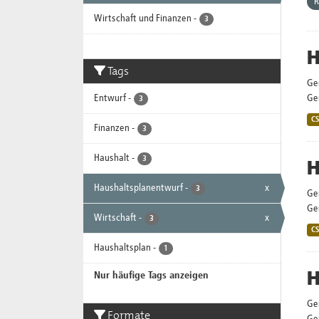
R
Wirtschaft und Finanzen
-
3
H
Tags
Ge
Entwurf
-
Gem
3
C
Finanzen
-
3
Haushalt
-
3
H
Haushaltsplanentwurf
-
x
3
Ge
Gem
Wirtschaft
-
x
3
C
Haushaltsplan
-
1
H
Nur häufige Tags anzeigen
Ge
Formate