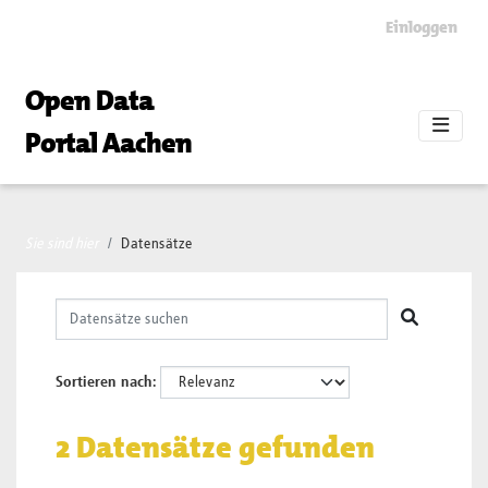
Skip to main content
Einloggen
Open Data
Portal Aachen
Sie sind hier
Datensätze
Sortieren nach
2 Datensätze gefunden