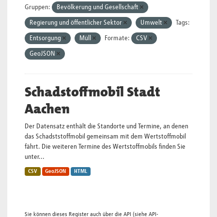
Gruppen:
Bevölkerung und Gesellschaft
Regierung und öffentlicher Sektor
Umwelt
Tags:
Entsorgung
Müll
Formate:
CSV
GeoJSON
Schadstoffmobil Stadt
Aachen
Der Datensatz enthält die Standorte und Termine, an denen
das Schadststoffmobil gemeinsam mit dem Wertstoffmobil
fährt. Die weiteren Termine des Wertstoffmobils finden Sie
unter...
CSV
GeoJSON
HTML
Sie können dieses Register auch über die
API
(siehe
API-