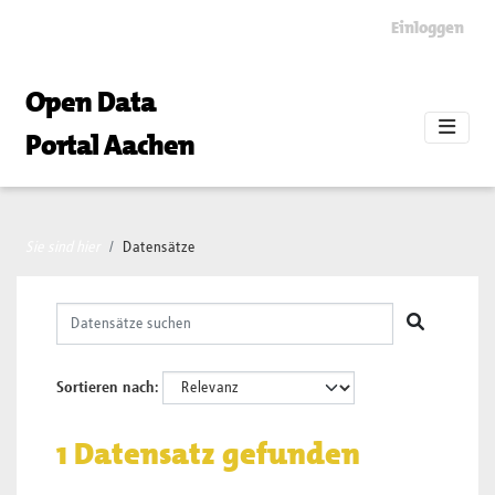
Skip to main content
Einloggen
Open Data
Portal Aachen
Sie sind hier
Datensätze
Sortieren nach
1 Datensatz gefunden