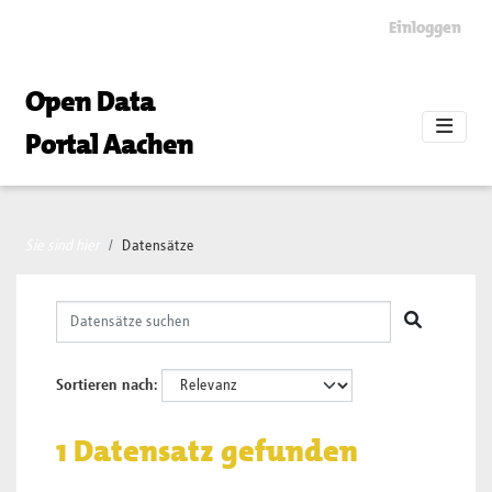
Skip to main content
Einloggen
Open Data
Portal Aachen
Sie sind hier
Datensätze
Sortieren nach
1 Datensatz gefunden