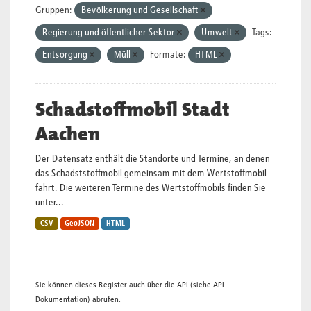
Gruppen:
Bevölkerung und Gesellschaft
Regierung und öffentlicher Sektor
Umwelt
Tags:
Entsorgung
Müll
Formate:
HTML
Schadstoffmobil Stadt
Aachen
Der Datensatz enthält die Standorte und Termine, an denen
das Schadststoffmobil gemeinsam mit dem Wertstoffmobil
fährt. Die weiteren Termine des Wertstoffmobils finden Sie
unter...
CSV
GeoJSON
HTML
Sie können dieses Register auch über die
API
(siehe
API-
Dokumentation
) abrufen.