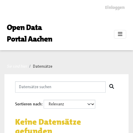
Skip to main content
Einloggen
Open Data
Portal Aachen
Sie sind hier
Datensätze
Sortieren nach
Keine Datensätze
gefunden