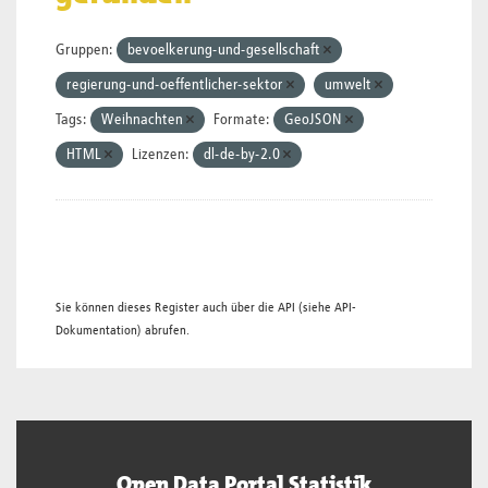
Gruppen:
bevoelkerung-und-gesellschaft
regierung-und-oeffentlicher-sektor
umwelt
Tags:
Weihnachten
Formate:
GeoJSON
HTML
Lizenzen:
dl-de-by-2.0
Sie können dieses Register auch über die
API
(siehe
API-
Dokumentation
) abrufen.
Open Data Portal Statistik