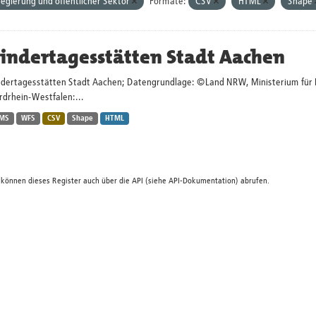
egierung und öffentlicher Sektor
Formate:
CSV
HTML
Shape
indertagesstätten Stadt Aachen
ndertagesstätten Stadt Aachen; Datengrundlage: ©Land NRW, Ministerium für Kin
rdrhein-Westfalen:...
MS
WFS
CSV
Shape
HTML
 können dieses Register auch über die
API
(siehe
API-Dokumentation
) abrufen.