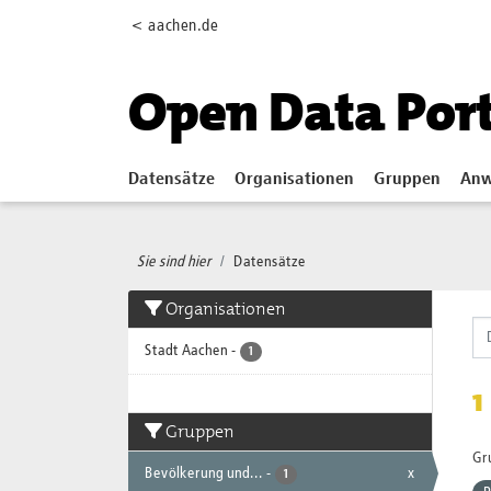
Skip to main content
< aachen.de
Open Data Por
Datensätze
Organisationen
Gruppen
Anw
Sie sind hier
Datensätze
Organisationen
Stadt Aachen
-
1
1
Gruppen
Gr
Bevölkerung und...
-
x
1