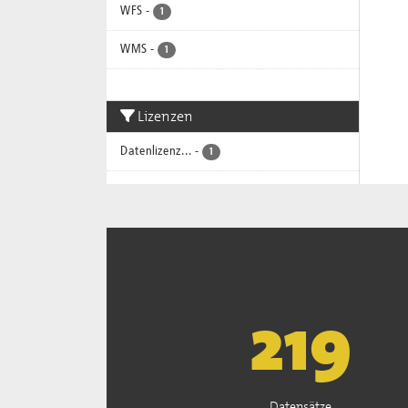
WFS
-
1
WMS
-
1
Lizenzen
Datenlizenz...
-
1
222
Datensätze