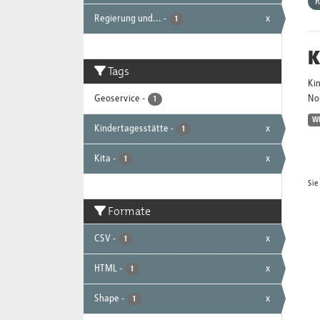
R
Regierung und...
-
x
1
K
Tags
Ki
Geoservice
-
No
1
W
Kindertagesstätte
-
x
1
Kita
-
x
1
Sie
Formate
CSV
-
x
1
HTML
-
x
1
Shape
-
x
1