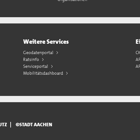
Weitere Services
E
Geodatenportal
C
Ratsinfo
A
Serviceportal
AP
Mobilitätsdashboard
UTZ
©STADT AACHEN