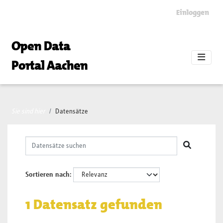
Skip to main content
Einloggen
Open Data
Portal Aachen
Sie sind hier
Datensätze
Sortieren nach
1 Datensatz gefunden