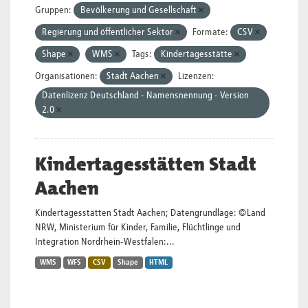
Gruppen:
Bevölkerung und Gesellschaft
Regierung und öffentlicher Sektor
Formate:
CSV
Shape
WMS
Tags:
Kindertagesstätte
Organisationen:
Stadt Aachen
Lizenzen:
Datenlizenz Deutschland - Namensnennung - Version
2.0
Kindertagesstätten Stadt
Aachen
Kindertagesstätten Stadt Aachen; Datengrundlage: ©Land
NRW, Ministerium für Kinder, Familie, Flüchtlinge und
Integration Nordrhein-Westfalen:...
WMS
WFS
CSV
Shape
HTML