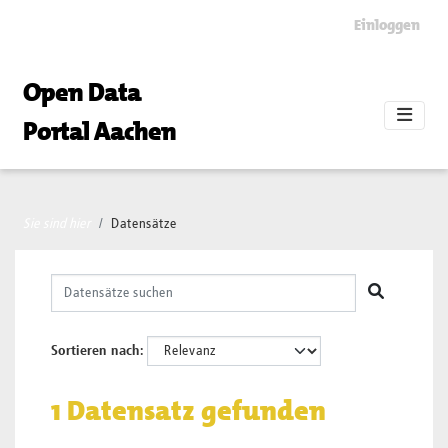
Skip to main content
Einloggen
Open Data
Portal Aachen
Sie sind hier
Datensätze
Sortieren nach
1 Datensatz gefunden