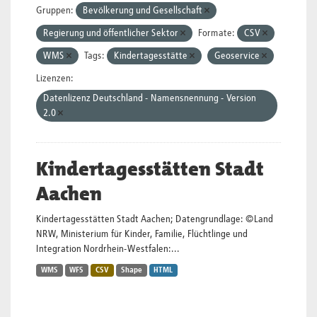
Gruppen:
Bevölkerung und Gesellschaft
Regierung und öffentlicher Sektor
Formate:
CSV
WMS
Tags:
Kindertagesstätte
Geoservice
Lizenzen:
Datenlizenz Deutschland - Namensnennung - Version
2.0
Kindertagesstätten Stadt
Aachen
Kindertagesstätten Stadt Aachen; Datengrundlage: ©Land
NRW, Ministerium für Kinder, Familie, Flüchtlinge und
Integration Nordrhein-Westfalen:...
WMS
WFS
CSV
Shape
HTML