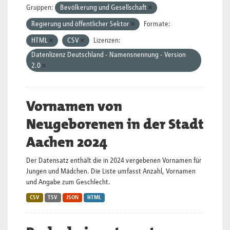
Gruppen:
Bevölkerung und Gesellschaft
Regierung und öffentlicher Sektor
Formate:
HTML
CSV
Lizenzen:
Datenlizenz Deutschland - Namensnennung - Version
2.0
Vornamen von
Neugeborenen in der Stadt
Aachen 2024
Der Datensatz enthält die in 2024 vergebenen Vornamen für
Jungen und Mädchen. Die Liste umfasst Anzahl, Vornamen
und Angabe zum Geschlecht.
CSV
TSV
JSON
HTML