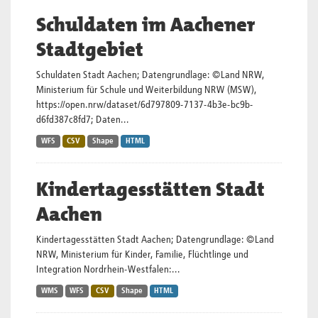
Schuldaten im Aachener
Stadtgebiet
Schuldaten Stadt Aachen; Datengrundlage: ©Land NRW,
Ministerium für Schule und Weiterbildung NRW (MSW),
https://open.nrw/dataset/6d797809-7137-4b3e-bc9b-
d6fd387c8fd7;
Daten...
WFS
CSV
Shape
HTML
Kindertagesstätten Stadt
Aachen
Kindertagesstätten Stadt Aachen; Datengrundlage: ©Land
NRW, Ministerium für Kinder, Familie, Flüchtlinge und
Integration Nordrhein-Westfalen:...
WMS
WFS
CSV
Shape
HTML