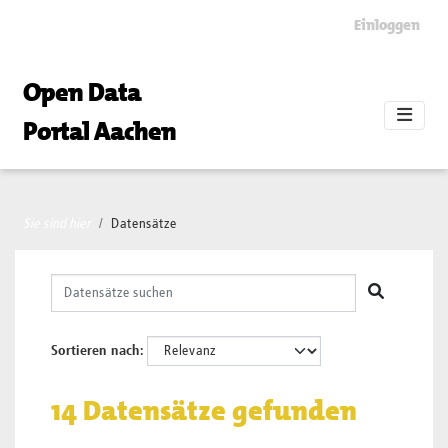
Skip to main content
Einloggen
Open Data
Portal Aachen
Sie sind hier
Datensätze
Sortieren nach
14 Datensätze gefunden