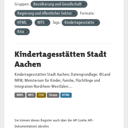
Gruppen:
Bevölkerung und Gesellschaft
Regierung und öffentlicher Sektor
Formate:
HTML
WFS
Tags:
Kindertagesstätte
Kita
Kindertagesstätten Stadt
Aachen
Kindertagesstätten Stadt Aachen; Datengrundlage: ©Land
NRW, Ministerium für Kinder, Familie, Flüchtlinge und
Integration Nordrhein-Westfalen:...
WMS
WFS
CSV
Shape
HTML
Sie können dieses Register auch über die
API
(siehe
API-
Dokumentation
) abrufen.