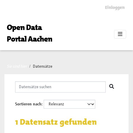
Skip to main content
Einloggen
Open Data
Portal Aachen
Sie sind hier
Datensätze
Sortieren nach
1 Datensatz gefunden