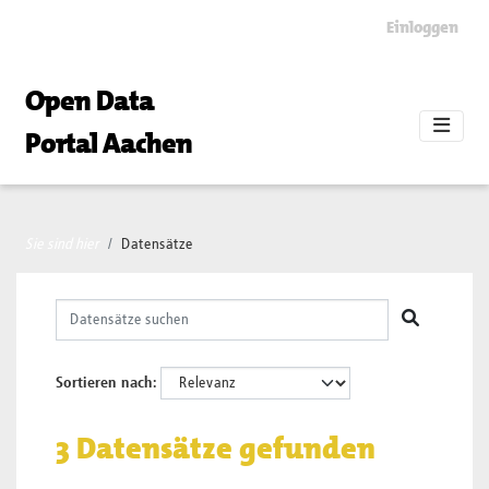
Skip to main content
Einloggen
Open Data
Portal Aachen
Sie sind hier
Datensätze
Sortieren nach
3 Datensätze gefunden