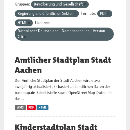
Gruppen:
Bevölkerung und Gesellschaft
Regierung und öffentlicher Sektor
Formate:
PDF
HTML
Lizenzen:
Datenlizenz Deutschland - Namensnennung - Version
2.0
Amtlicher Stadtplan Stadt
Aachen
Der Amtliche Stadtplan der Stadt Aachen wird etwa
zweijährig aktualisiert. Er basiert auf amtlichen Daten der
basemap.de-Schnittstelle sowie OpenStreetMap-Daten für
das...
WMS
PDF
HTML
Kinderstadtplan Stadt