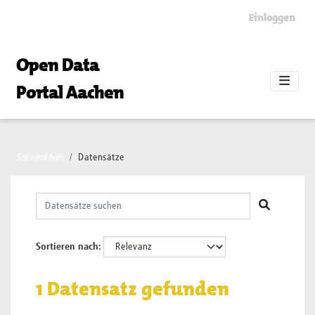
Skip to main content
Einloggen
Open Data
Portal Aachen
Sie sind hier
Datensätze
Sortieren nach
1 Datensatz gefunden