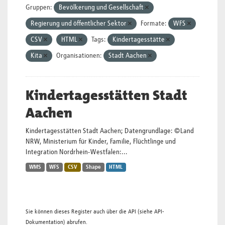
Gruppen:
Bevölkerung und Gesellschaft
Regierung und öffentlicher Sektor
Formate:
WFS
CSV
HTML
Tags:
Kindertagesstätte
Kita
Organisationen:
Stadt Aachen
Kindertagesstätten Stadt
Aachen
Kindertagesstätten Stadt Aachen; Datengrundlage: ©Land
NRW, Ministerium für Kinder, Familie, Flüchtlinge und
Integration Nordrhein-Westfalen:...
WMS
WFS
CSV
Shape
HTML
Sie können dieses Register auch über die
API
(siehe
API-
Dokumentation
) abrufen.