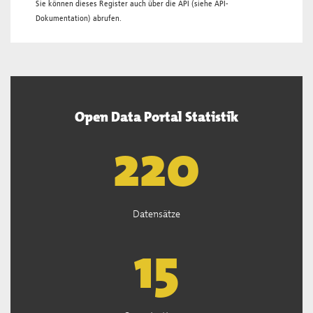
Sie können dieses Register auch über die
API
(siehe
API-
Dokumentation
) abrufen.
Open Data Portal Statistik
222
Datensätze
15