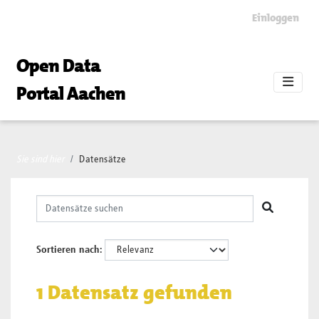
Skip to main content
Einloggen
Open Data
Portal Aachen
Sie sind hier
Datensätze
Sortieren nach
1 Datensatz gefunden