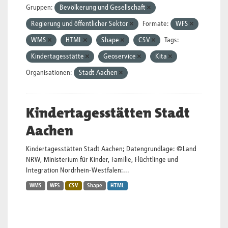
Gruppen:
Bevölkerung und Gesellschaft
Regierung und öffentlicher Sektor
Formate:
WFS
WMS
HTML
Shape
CSV
Tags:
Kindertagesstätte
Geoservice
Kita
Organisationen:
Stadt Aachen
Kindertagesstätten Stadt
Aachen
Kindertagesstätten Stadt Aachen; Datengrundlage: ©Land
NRW, Ministerium für Kinder, Familie, Flüchtlinge und
Integration Nordrhein-Westfalen:...
WMS
WFS
CSV
Shape
HTML