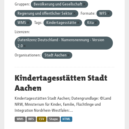
Gruppen:
Bevölkerung und Gesellschaft
Regierung und öffentlicher Sektor
Formate:
WFS
WMS
Tags:
Kindertagesstätte
Kita
Lizenzen:
Datenlizenz Deutschland - Namensnennung - Version
2.0
Organisationen:
Stadt Aachen
Kindertagesstätten Stadt
Aachen
Kindertagesstätten Stadt Aachen; Datengrundlage: ©Land
NRW, Ministerium für Kinder, Familie, Flüchtlinge und
Integration Nordrhein-Westfalen:...
WMS
WFS
CSV
Shape
HTML