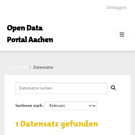
Skip to main content
Einloggen
Open Data
Portal Aachen
Sie sind hier
Datensätze
Sortieren nach
1 Datensatz gefunden