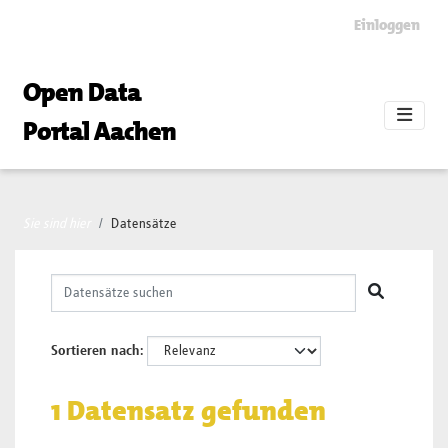
Skip to main content
Einloggen
Open Data
Portal Aachen
Sie sind hier
Datensätze
Sortieren nach
1 Datensatz gefunden