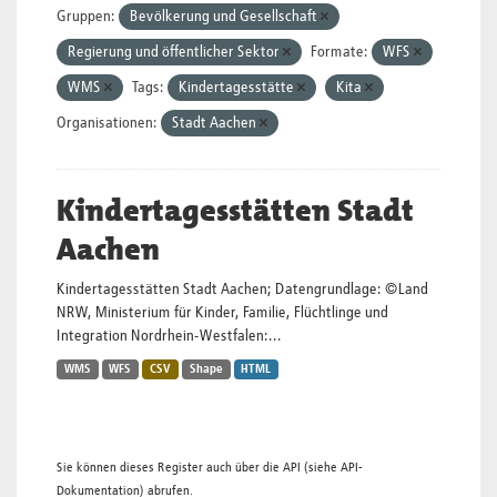
Gruppen:
Bevölkerung und Gesellschaft
Regierung und öffentlicher Sektor
Formate:
WFS
WMS
Tags:
Kindertagesstätte
Kita
Organisationen:
Stadt Aachen
Kindertagesstätten Stadt
Aachen
Kindertagesstätten Stadt Aachen; Datengrundlage: ©Land
NRW, Ministerium für Kinder, Familie, Flüchtlinge und
Integration Nordrhein-Westfalen:...
WMS
WFS
CSV
Shape
HTML
Sie können dieses Register auch über die
API
(siehe
API-
Dokumentation
) abrufen.