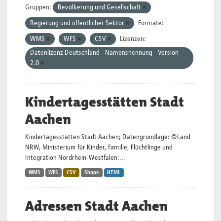
Gruppen:
Bevölkerung und Gesellschaft
Regierung und öffentlicher Sektor
Formate:
WMS
WFS
CSV
Lizenzen:
Datenlizenz Deutschland - Namensnennung - Version
2.0
Kindertagesstätten Stadt
Aachen
Kindertagesstätten Stadt Aachen; Datengrundlage: ©Land
NRW, Ministerium für Kinder, Familie, Flüchtlinge und
Integration Nordrhein-Westfalen:...
WMS
WFS
CSV
Shape
HTML
Adressen Stadt Aachen