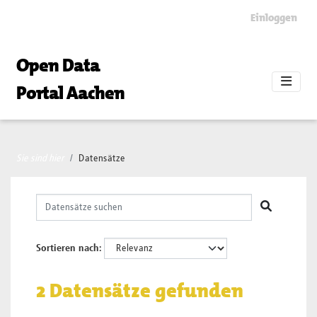
Skip to main content
Einloggen
Open Data
Portal Aachen
Sie sind hier
Datensätze
Sortieren nach
2 Datensätze gefunden