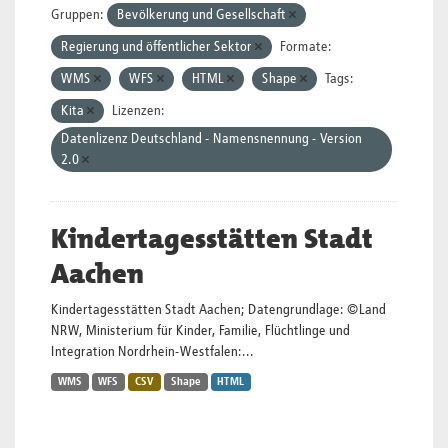
Gruppen:
Bevölkerung und Gesellschaft
Regierung und öffentlicher Sektor
Formate:
WMS
WFS
HTML
Shape
Tags:
Kita
Lizenzen:
Datenlizenz Deutschland - Namensnennung - Version
2.0
Kindertagesstätten Stadt
Aachen
Kindertagesstätten Stadt Aachen; Datengrundlage: ©Land
NRW, Ministerium für Kinder, Familie, Flüchtlinge und
Integration Nordrhein-Westfalen:...
WMS
WFS
CSV
Shape
HTML