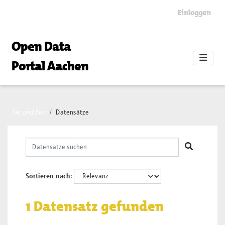
Skip to main content
Einloggen
Open Data
Portal Aachen
Sie sind hier
Datensätze
Sortieren nach
1 Datensatz gefunden