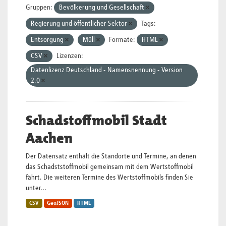
Gruppen:
Bevölkerung und Gesellschaft
Regierung und öffentlicher Sektor
Tags:
Entsorgung
Müll
Formate:
HTML
CSV
Lizenzen:
Datenlizenz Deutschland - Namensnennung - Version
2.0
Schadstoffmobil Stadt
Aachen
Der Datensatz enthält die Standorte und Termine, an denen
das Schadststoffmobil gemeinsam mit dem Wertstoffmobil
fährt. Die weiteren Termine des Wertstoffmobils finden Sie
unter...
CSV
GeoJSON
HTML