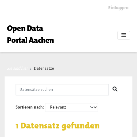
Skip to main content
Einloggen
Open Data
Portal Aachen
Sie sind hier
Datensätze
Sortieren nach
1 Datensatz gefunden