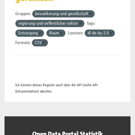
Gruppen:
bevoelkerung-und-gesellschaft
regierung-und-oeffentlicher-sektor
Tags:
Entsorgung
Baum
Lizenzen:
dl-de-by-2.0
Formate:
CSV
Sie können dieses Register auch über die
API
(siehe
API-
Dokumentation
) abrufen.
Open Data Portal Statistik