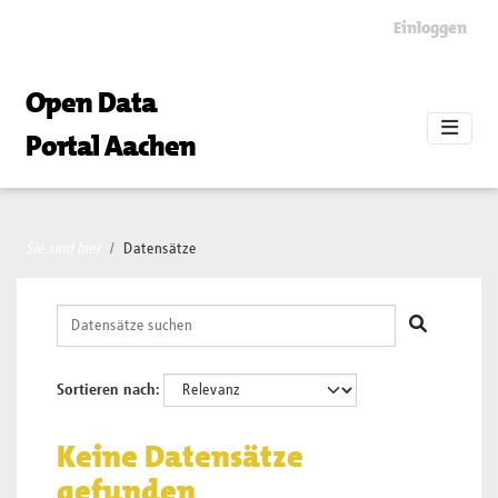
Skip to main content
Einloggen
Open Data
Portal Aachen
Sie sind hier
Datensätze
Sortieren nach
Keine Datensätze
gefunden